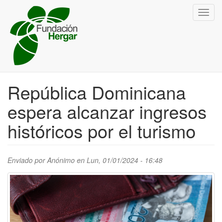
Pasar
Toggl
al
navig
contenido
principal
República Dominicana
espera alcanzar ingresos
históricos por el turismo
Enviado por
Anónimo
en Lun, 01/01/2024 - 16:48