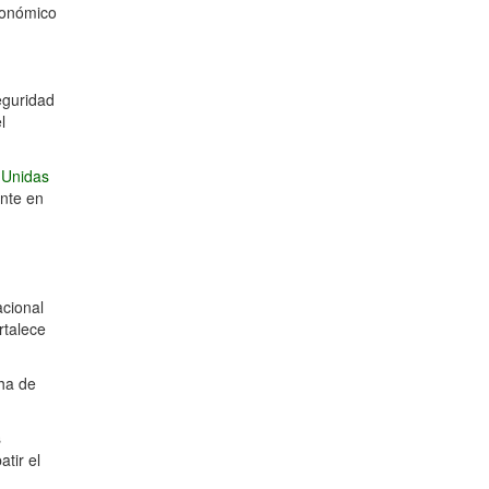
conómico
eguridad
l
 Unidas
ente en
acional
rtalece
cha de
s
tir el