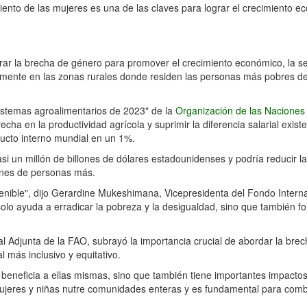
ento de las mujeres es una de las claves para lograr el crecimiento e
errar la brecha de género para promover el crecimiento económico, la s
almente en las zonas rurales donde residen las personas más pobres de
sistemas agroalimentarios de 2023" de la
Organización de las Naciones
brecha en la productividad agrícola y suprimir la diferencia salarial exist
ducto interno mundial en un 1%.
si un millón de billones de dólares estadounidenses y podría reducir la
lones de personas más.
ostenible", dijo Gerardine Mukeshimana, Vicepresidenta del Fondo Intern
olo ayuda a erradicar la pobreza y la desigualdad, sino que también fo
 Adjunta de la FAO, subrayó la importancia crucial de abordar la bre
l más inclusivo y equitativo.
 beneficia a ellas mismas, sino que también tiene importantes impacto
mujeres y niñas nutre comunidades enteras y es fundamental para comba