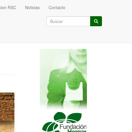
cion RSC
Noticias
Contacto
Formulario
de
Buscar
búsqueda