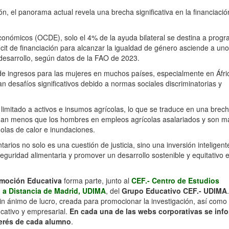
ón, el panorama actual revela una brecha significativa en la financiació
onómicos (OCDE), solo el 4% de la ayuda bilateral se destina a prog
cit de financiación para alcanzar la igualdad de género asciende a un
desarrollo, según datos de la FAO de 2023.
 de ingresos para las mujeres en muchos países, especialmente en Áfri
 desafíos significativos debido a normas sociales discriminatorias y
 limitado a activos e insumos agrícolas, lo que se traduce en una brec
ganan menos que los hombres en empleos agrícolas asalariados y son m
 olas de calor e inundaciones.
arios no solo es una cuestión de justicia, sino una inversión inteligen
eguridad alimentaria y promover un desarrollo sostenible y equitativo 
romoción Educativa
forma parte, junto al
CEF.- Centro de Estudios
 a Distancia de Madrid, UDIMA
, del
Grupo Educativo CEF.- UDIMA
in ánimo de lucro, creada para promocionar la investigación, así como 
ucativo y empresarial.
En cada una de las webs corporativas se inf
erés de cada alumno
.