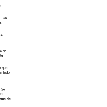
n
ramas
os
ca
ha de
ás
te que
en todo
. Se
el
orma de